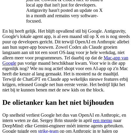
local app that isn't just for developers.
Antigravity hasn't posted an update on X
in a month and remains very software-
focused.
En hij heeft gelijk. Het blijft opvallend stil bij Google. Antigravity,
Google's lokale agent app, is al een maand stil op X en is nog steeds
puur op developers gericht. Dit terwijl OpenAI en Anthropic allebei
aan hun super-app bouwen. Zowel Codex als Claude groeien
langzaam aan uit tot een soort OS-laag voor je hele werkdag, niet
alleen meer voor programmeurs. Tel daarbij op dat de
Mac-app van
Google
pas vorige maand beschikbaar kwam. Voor wie is die app
eigenlijk nog? Wie nu nog actief shopt voor een AI-app op z'n Mac
heeft die keuze al lang gemaakt. Het is mosterd na de maaltijd.
Terwijl de ChatGPT en Claude app wekelijks nieuwe features erbij
krijgen, released Google net hun eerste versie. Het bedrijf lijkt het
niet bij te kunnen benen met de new kids on the block.
De olietanker kan het niet bijhouden
Op snelheid verliest Google het dus van OpenAI en Anthropic, en
intern weten ze dat. Sergey Brin stuurde in april
een memo
naar
DeepMind: elke Gemini-engineer móét interne agents gebruiken.
Google tuigde een
strike-team
op om Anthropic in te halen op