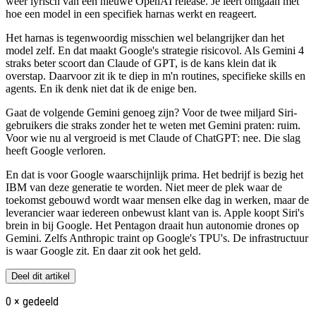
weer lyrisch van een nieuwe OpenAI release. Je leert omgaan met
hoe een model in een specifiek harnas werkt en reageert.
Het harnas is tegenwoordig misschien wel belangrijker dan het
model zelf. En dat maakt Google's strategie risicovol. Als Gemini 4
straks beter scoort dan Claude of GPT, is de kans klein dat ik
overstap. Daarvoor zit ik te diep in m'n routines, specifieke skills en
agents. En ik denk niet dat ik de enige ben.
Gaat de volgende Gemini genoeg zijn? Voor de twee miljard Siri-
gebruikers die straks zonder het te weten met Gemini praten: ruim.
Voor wie nu al vergroeid is met Claude of ChatGPT: nee. Die slag
heeft Google verloren.
En dat is voor Google waarschijnlijk prima. Het bedrijf is bezig het
IBM van deze generatie te worden. Niet meer de plek waar de
toekomst gebouwd wordt waar mensen elke dag in werken, maar de
leverancier waar iedereen onbewust klant van is. Apple koopt Siri's
brein in bij Google. Het Pentagon draait hun autonomie drones op
Gemini. Zelfs Anthropic traint op Google's TPU's. De infrastructuur
is waar Google zit. En daar zit ook het geld.
Deel dit artikel
0
× gedeeld