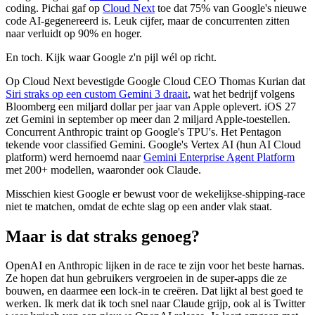
coding. Pichai gaf op
Cloud Next
toe dat 75% van Google's nieuwe
code AI-gegenereerd is. Leuk cijfer, maar de concurrenten zitten
naar verluidt op 90% en hoger.
En toch. Kijk waar Google z'n pijl wél op richt.
Op Cloud Next bevestigde Google Cloud CEO Thomas Kurian dat
Siri straks op een custom Gemini 3 draait
, wat het bedrijf volgens
Bloomberg een miljard dollar per jaar van Apple oplevert. iOS 27
zet Gemini in september op meer dan 2 miljard Apple-toestellen.
Concurrent Anthropic traint op Google's TPU's. Het Pentagon
tekende voor classified Gemini. Google's Vertex AI (hun AI Cloud
platform) werd hernoemd naar
Gemini Enterprise Agent Platform
met 200+ modellen, waaronder ook Claude.
Misschien kiest Google er bewust voor de wekelijkse-shipping-race
niet te matchen, omdat de echte slag op een ander vlak staat.
Maar is dat straks genoeg?
OpenAI en Anthropic lijken in de race te zijn voor het beste harnas.
Ze hopen dat hun gebruikers vergroeien in de super-apps die ze
bouwen, en daarmee een lock-in te creëren. Dat lijkt al best goed te
werken. Ik merk dat ik toch snel naar Claude grijp, ook al is Twitter