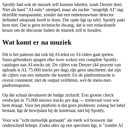
Spotify had ook de muziek zelf kunnen labelen, zoals Deezer doet.
Niet als hard "AI-only"-stempel, maar als zachte "mogelijk AI"-tag:
dezelfde transparantie, zonder dat een onbetrouwbare detector
definitief uitspraak hoeft te doen. Die optie ligt op tafel. Spotify pakt
hem niet. Dat is geen technische dwang, dat is een redactionele
keuze om de discussie buiten de muziek zelf te houden.
Wat komt er na muziek
Dit is het patroon dat ook bij AI-tekst en AI-video gaat spelen.
Suno-gebruikers spugen elke twee weken een complete Spotify-
catalogus aan AI-tracks uit. De cijfers van Deezer (44 procent van
uploads is AI, 75.000 tracks per dag) zijn geen uitschieter; dat zijn
de cijfers van een industrie die kantelt. En de platformreactie is
overal consistent: niet de output verifiëren, wel de mens-met-
platformsporen.
Op die schaal devalueert de badge zichzelf. Een groene check
verdwijnt in 75.000 nieuwe tracks per dag — irrelevant voor wie
hem draagt. Voor het platform is dat geen probleem: zolang het label
bestaat, ligt de bewijslast bij de luisteraar, niet bij Spotify.
Voor wie "echt menselijk gemaakt" als merk wil bouwen: dat
onderscheid krimpt. Zodra alles op een spectrum ligt, is "zonder AI