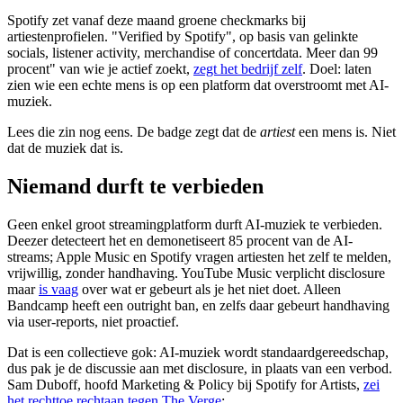
Spotify zet vanaf deze maand groene checkmarks bij
artiestenprofielen. "Verified by Spotify", op basis van gelinkte
socials, listener activity, merchandise of concertdata. Meer dan 99
procent" van wie je actief zoekt,
zegt het bedrijf zelf
. Doel: laten
zien wie een echte mens is op een platform dat overstroomt met AI-
muziek.
Lees die zin nog eens. De badge zegt dat de
artiest
een mens is. Niet
dat de muziek dat is.
Niemand durft te verbieden
Geen enkel groot streamingplatform durft AI-muziek te verbieden.
Deezer detecteert het en demonetiseert 85 procent van de AI-
streams; Apple Music en Spotify vragen artiesten het zelf te melden,
vrijwillig, zonder handhaving. YouTube Music verplicht disclosure
maar
is vaag
over wat er gebeurt als je het niet doet. Alleen
Bandcamp heeft een outright ban, en zelfs daar gebeurt handhaving
via user-reports, niet proactief.
Dat is een collectieve gok: AI-muziek wordt standaardgereedschap,
dus pak je de discussie aan met disclosure, in plaats van een verbod.
Sam Duboff, hoofd Marketing & Policy bij Spotify for Artists,
zei
het rechttoe rechtaan tegen The Verge
: