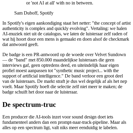
or 'not AI at all' with no in between.
Sam Duboff, Spotify
In Spotify's eigen aankondiging staat het netter: "the concept of artist
authenticity is complex and quickly evolving". Vertaling: we halen
AI-muziek niet uit de catalogus, we laten de luisteraar zelf raden of
wat hij hoort door een mens is gemaakt en doen alsof de checkmark
dat antwoord geeft.
De badge is een PR-antwoord op de woede over Velvet Sundown
— de "band" met 850.000 maandelijkse luisteraars die geen
interviews gaf, geen optredens deed, en uiteindelijk haar eigen
profiel moest aanpassen tot "synthetic music project... with the
support of artificial intelligence." De band verloor een groot deel
van de luisteraars. De markt straft je dus wel degelijk af als het nep
voelt. Maar Spotify hoeft die selectie zelf niet meer te maken; de
badge schuift het door naar de luisteraar.
De spectrum-truc
Een producer die AI-tools inzet voor sound design doet iets
fundamenteel anders dan een prompt-naar-track-pipeline. Maar als
alles op een spectrum ligt, valt niks meer eenduidig te labelen.